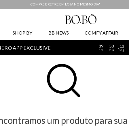
COMPRE E RETIRE EM LOJA NO MESMO DIA*
SHOP BY
BB NEWS
COMFY AFFAIR
39
50
12
BERO APP EXCLUSIVE
hrs
min
seg
ncontramos um produto para sua 