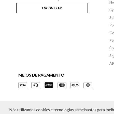
No
By
So
Po
Ge
Po
Ét
Se
AP
MEIOS DE PAGAMENTO
Nós utilizamos cookies e tecnologias semelhantes para melho
© Copyright 2026 - Todos os direitos reservados. A B