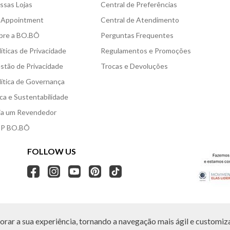
ssas Lojas
Central de Preferências
 Appointment
Central de Atendimento
bre a BO.BÔ
Perguntas Frequentes
líticas de Privacidade
Regulamentos e Promoções
stão de Privacidade
Trocas e Devoluções
lítica de Governança
ica e Sustentabilidade
ja um Revendedor
P BO.BÔ
FOLLOW US
rar a sua experiência, tornando a navegação mais ágil e customiza
O.BÔ reserva-se no direito de corrigir ou alterar informações como: preços, promo
Em caso de dúvidas:
0800 440 2222.