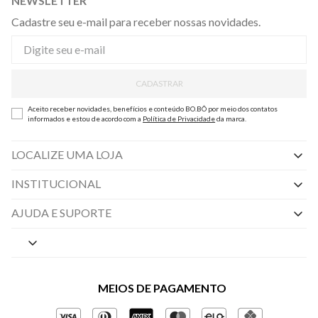
NEWSLETTER
Cadastre seu e-mail para receber nossas novidades.
CADASTRAR
Aceito receber novidades, benefícios e conteúdo BO.BÔ por meio dos contatos
informados e estou de acordo com a
Política de Privacidade
da marca.
LOCALIZE UMA LOJA
INSTITUCIONAL
Nossas Lojas
AJUDA E SUPORTE
By Appointment
Central de Preferências
Sobre a BO.BÔ
Central de Atendimento
Políticas de Privacidade
MEIOS DE PAGAMENTO
Perguntas frequentes
Gestão de Privacidade
Regulamentos e Promoções