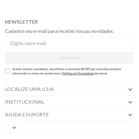
NEWSLETTER
Cadastre seu e-mail para receber nossas novidades.
CADASTRAR
Aceito receber novidades, benefícios e conteúdo BO.BÔ por meio dos contatos
informados e estou de acordo com a
Política de Privacidade
da marca.
LOCALIZE UMA LOJA
INSTITUCIONAL
Nossas Lojas
AJUDA E SUPORTE
By Appointment
Central de Preferências
Sobre a BO.BÔ
Central de Atendimento