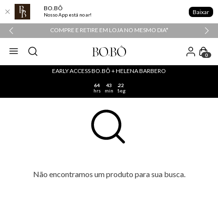
BO.BÔ
Baixar
Nosso App está no ar!
COMPRE E RETIRE EM LOJA NO MESMO DIA*
0
EARLY ACCESS BO.BÔ + HELENA BARBERO
64
43
22
hrs
min
seg
Não encontramos um produto para sua busca.