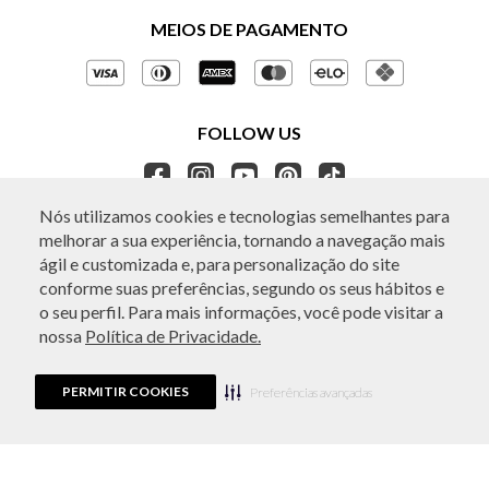
Políticas de Privacidade
MEIOS DE PAGAMENTO
Perguntas frequentes
Gestão de Privacidade
Regulamentos e Promoções
Política de Governança
Trocas e Devoluções
FOLLOW US
Ética e Sustentabilidade
Seja um Revendedor
APP BO.BÔ
Nós utilizamos cookies e tecnologias semelhantes para
melhorar a sua experiência, tornando a navegação mais
ATENDIMENTO
ágil e customizada e, para personalização do site
conforme suas preferências, segundo os seus hábitos e
o seu perfil. Para mais informações, você pode visitar a
nossa
Política de Privacidade.
© Copyright 2026 - Todos os direitos reservados. A BO.BÔ reserva-se no
direito de corrigir ou alterar informações como: preços, promoções e
disponibilidade de estoque a qualquer momento.
PERMITIR COOKIES
Em caso de dúvidas:
0800 440 2222.
Preferências avançadas
Horário de Atendimento:
das 8h às 20h de segunda a sábado, exceto
feriados.
Rua Othão 405, Vila Leopoldina, São Paulo, SP | CEP: 05313-020 | VESTE S.A
ESTILO | CPNJ: 49.669.856/0001-43.