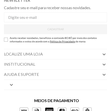
NEWSLETTER
Cadastre seu e-mail para receber nossas novidades.
CADASTRAR
Aceito receber novidades, benefícios e conteúdo BO.BÔ por meio dos contatos
informados e estou de acordo com a
Política de Privacidade
da marca.
LOCALIZE UMA LOJA
INSTITUCIONAL
Nossas Lojas
AJUDA E SUPORTE
By Appointment
Central de Preferências
Sobre a BO.BÔ
Central de Atendimento
Políticas de Privacidade
MEIOS DE PAGAMENTO
Perguntas frequentes
Gestão de Privacidade
Regulamentos e Promoções