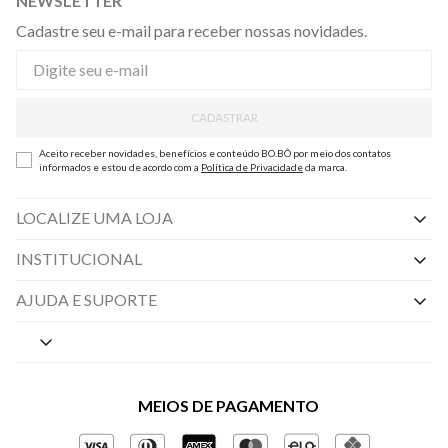
NEWSLETTER
Cadastre seu e-mail para receber nossas novidades.
CADASTRAR
Aceito receber novidades, benefícios e conteúdo BO.BÔ por meio dos contatos
informados e estou de acordo com a
Política de Privacidade
da marca.
LOCALIZE UMA LOJA
INSTITUCIONAL
Nossas Lojas
AJUDA E SUPORTE
By Appointment
Central de Preferências
Sobre a BO.BÔ
Central de Atendimento
Políticas de Privacidade
MEIOS DE PAGAMENTO
Perguntas frequentes
Gestão de Privacidade
Regulamentos e Promoções