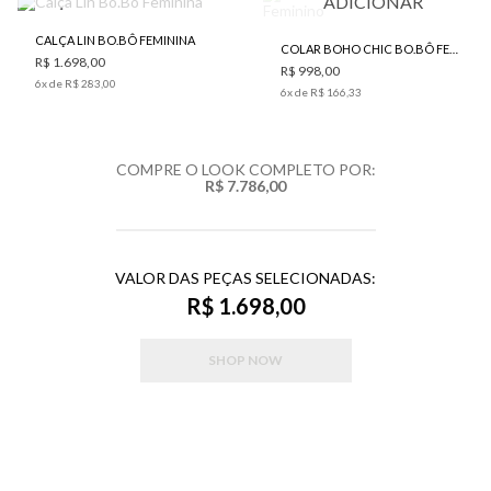
ADICIONAR
CALÇA LIN BO.BÔ FEMININA
COLAR BOHO CHIC BO.BÔ FEMININO
R$ 1.698,00
R$ 998,00
6
x de
R$ 283,00
6
x de
R$ 166,33
COMPRE O LOOK COMPLETO POR:
R$ 7.786,00
VALOR DAS PEÇAS SELECIONADAS:
R$ 1.698,00
SHOP NOW