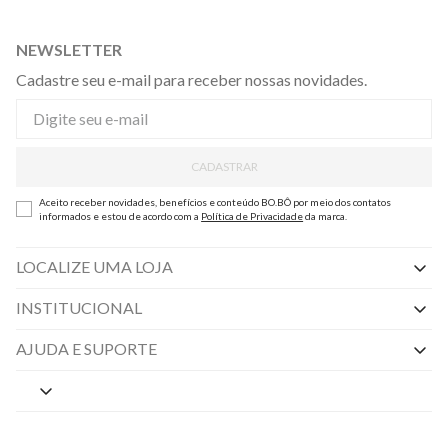
NEWSLETTER
Cadastre seu e-mail para receber nossas novidades.
CADASTRAR
Aceito receber novidades, benefícios e conteúdo BO.BÔ por meio dos contatos
informados e estou de acordo com a
Política de Privacidade
da marca.
LOCALIZE UMA LOJA
INSTITUCIONAL
Nossas Lojas
AJUDA E SUPORTE
By Appointment
Central de Preferências
Sobre a BO.BÔ
Central de Atendimento
Políticas de Privacidade