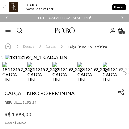
BO.BÔ
Baixar
Nosso App está no ar!
PPER
ENTREGA EXPRESSA EM ATÉ 48H*
0
Roupas
Calças
Calça Lin Bo.Bô Feminina
CALÇA LIN BO.BÔ FEMININA
:
18.11.3192_24
R$
1
.
698
,
00
6
x de
R$
283
,
00