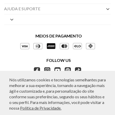
Nossas Lojas
AJUDA E SUPORTE
By Appointment
Central de Preferências
Sobre a BO.BÔ
Central de Atendimento
Políticas de Privacidade
MEIOS DE PAGAMENTO
Perguntas frequentes
Gestão de Privacidade
Regulamentos e Promoções
Política de Governança
Trocas e Devoluções
FOLLOW US
Ética e Sustentabilidade
Seja um Revendedor
APP BO.BÔ
Nós utilizamos cookies e tecnologias semelhantes para
melhorar a sua experiência, tornando a navegação mais
ATENDIMENTO
ágil e customizada e, para personalização do site
conforme suas preferências, segundo os seus hábitos e
o seu perfil. Para mais informações, você pode visitar a
nossa
Política de Privacidade.
© Copyright 2026 - Todos os direitos reservados. A BO.BÔ reserva-se no
direito de corrigir ou alterar informações como: preços, promoções e