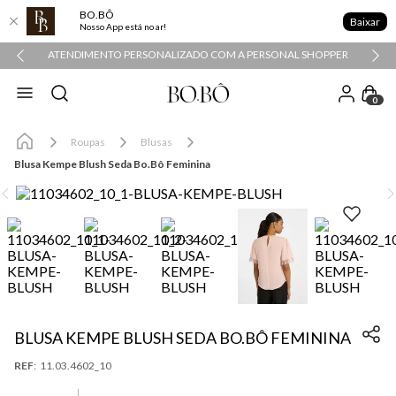
BO.BÔ
Baixar
Nosso App está no ar!
ATENDIMENTO PERSONALIZADO COM A PERSONAL SHOPPER
0
Roupas
Blusas
Blusa Kempe Blush Seda Bo.Bô Feminina
BLUSA KEMPE BLUSH SEDA BO.BÔ FEMININA
:
11.03.4602_10