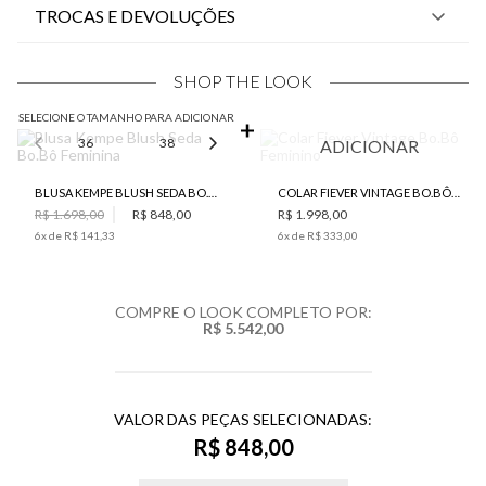
TROCAS E DEVOLUÇÕES
SHOP THE LOOK
SELECIONE O TAMANHO PARA ADICIONAR
36
38
40
42
ADICIONAR
BLUSA KEMPE BLUSH SEDA BO.BÔ FEMININA
COLAR FIEVER VINTAGE BO.BÔ FEMININO
R$ 1.698,00
R$ 848,00
R$ 1.998,00
6
x de
R$ 141,33
6
x de
R$ 333,00
COMPRE O LOOK COMPLETO POR:
R$ 5.542,00
VALOR DAS PEÇAS SELECIONADAS:
R$ 848,00