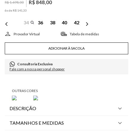
R$
848
,
00
R$
1
.
698
,
00
6
x de
R$
141
,
33
34
36
38
40
42
Tabela de medidas
ADICIONAR À SACOLA
Consultoria Exclusiva
Fale com a nossa personal shopper
DESCRIÇÃO
TAMANHOS E MEDIDAS