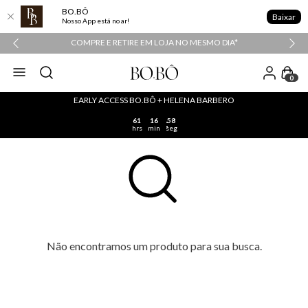
BO.BÔ
Baixar
Nosso App está no ar!
COMPRE E RETIRE EM LOJA NO MESMO DIA*
0
EARLY ACCESS BO.BÔ + HELENA BARBERO
61
16
58
hrs
min
seg
Não encontramos um produto para sua busca.