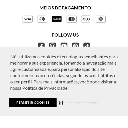
Políticas de Privacidade
MEIOS DE PAGAMENTO
Perguntas frequentes
Gestão de Privacidade
Regulamentos e Promoções
Política de Governança
Trocas e Devoluções
FOLLOW US
Ética e Sustentabilidade
Seja um Revendedor
APP BO.BÔ
Nós utilizamos cookies e tecnologias semelhantes para
melhorar a sua experiência, tornando a navegação mais
ATENDIMENTO
ágil e customizada e, para personalização do site
conforme suas preferências, segundo os seus hábitos e
o seu perfil. Para mais informações, você pode visitar a
nossa
Política de Privacidade.
© Copyright 2026 - Todos os direitos reservados. A BO.BÔ reserva-se no
direito de corrigir ou alterar informações como: preços, promoções e
disponibilidade de estoque a qualquer momento.
PERMITIR COOKIES
Em caso de dúvidas:
0800 440 2222.
Preferências avançadas
Horário de Atendimento:
das 8h às 20h de segunda a sábado, exceto
feriados.
Rua Othão 405, Vila Leopoldina, São Paulo, SP | CEP: 05313-020 | VESTE S.A
ESTILO | CPNJ: 49.669.856/0001-43.