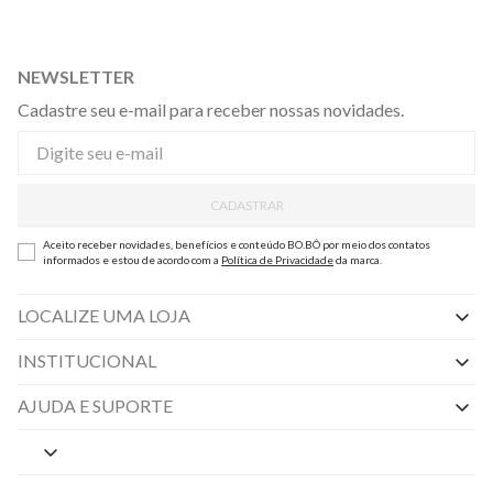
NEWSLETTER
Cadastre seu e-mail para receber nossas novidades.
CADASTRAR
Aceito receber novidades, benefícios e conteúdo BO.BÔ por meio dos contatos
informados e estou de acordo com a
Política de Privacidade
da marca.
LOCALIZE UMA LOJA
INSTITUCIONAL
Nossas Lojas
AJUDA E SUPORTE
By Appointment
Central de Preferências
Sobre a BO.BÔ
Central de Atendimento