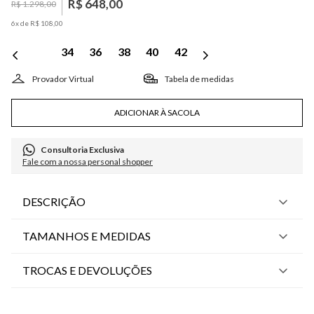
R$
648
,
00
R$
1
.
298
,
00
6
x de
R$
108
,
00
34
36
38
40
42
Tabela de medidas
ADICIONAR À SACOLA
Consultoria Exclusiva
Fale com a nossa personal shopper
DESCRIÇÃO
TAMANHOS E MEDIDAS
TROCAS E DEVOLUÇÕES