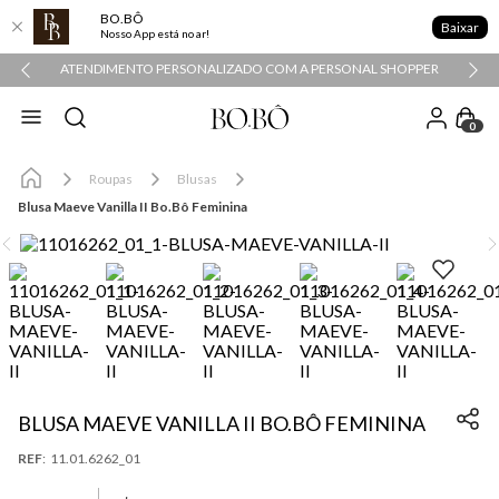
BO.BÔ
Baixar
Nosso App está no ar!
ATENDIMENTO PERSONALIZADO COM A PERSONAL SHOPPER
0
Roupas
Blusas
Blusa Maeve Vanilla II Bo.Bô Feminina
BLUSA MAEVE VANILLA II BO.BÔ FEMININA
:
11.01.6262_01