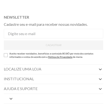
NEWSLETTER
Cadastre seu e-mail para receber nossas novidades.
CADASTRAR
Aceito receber novidades, benefícios e conteúdo BO.BÔ por meio dos contatos
informados e estou de acordo com a
Política de Privacidade
da marca.
LOCALIZE UMA LOJA
INSTITUCIONAL
Nossas Lojas
AJUDA E SUPORTE
By Appointment
Central de Preferências
Sobre a BO.BÔ
Central de Atendimento