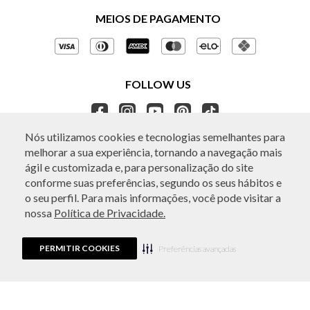
Políticas de Privacidade
MEIOS DE PAGAMENTO
Perguntas frequentes
Gestão de Privacidade
Regulamentos e Promoções
Política de Governança
Trocas e Devoluções
FOLLOW US
Ética e Sustentabilidade
Seja um Revendedor
APP BO.BÔ
Nós utilizamos cookies e tecnologias semelhantes para
melhorar a sua experiência, tornando a navegação mais
ATENDIMENTO
ágil e customizada e, para personalização do site
conforme suas preferências, segundo os seus hábitos e
o seu perfil. Para mais informações, você pode visitar a
nossa
Política de Privacidade.
© Copyright 2026 - Todos os direitos reservados. A BO.BÔ reserva-se no
direito de corrigir ou alterar informações como: preços, promoções e
disponibilidade de estoque a qualquer momento.
PERMITIR COOKIES
Em caso de dúvidas:
0800 440 2222.
Preferências avançadas
Horário de Atendimento:
das 8h às 20h de segunda a sábado, exceto
feriados.
Rua Othão 405, Vila Leopoldina, São Paulo, SP | CEP: 05313-020 | VESTE S.A
ESTILO | CPNJ: 49.669.856/0001-43.