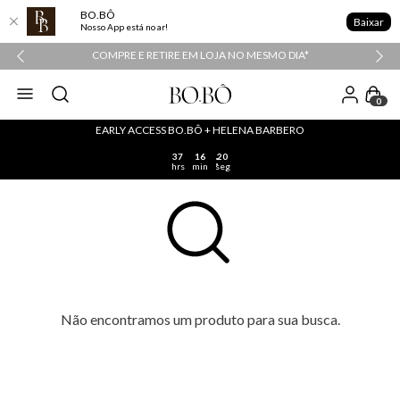
BO.BÔ
Baixar
Nosso App está no ar!
COMPRE E RETIRE EM LOJA NO MESMO DIA*
0
EARLY ACCESS BO.BÔ + HELENA BARBERO
37
16
20
hrs
min
seg
Não encontramos um produto para sua busca.