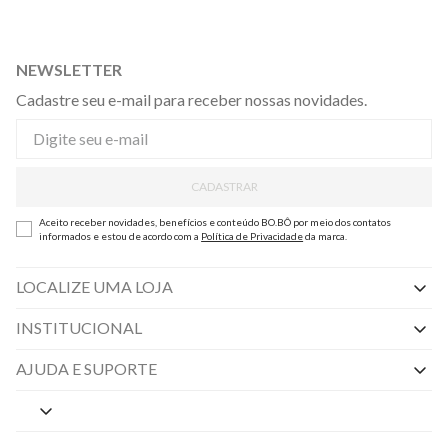
NEWSLETTER
Cadastre seu e-mail para receber nossas novidades.
CADASTRAR
Aceito receber novidades, benefícios e conteúdo BO.BÔ por meio dos contatos
informados e estou de acordo com a
Política de Privacidade
da marca.
LOCALIZE UMA LOJA
INSTITUCIONAL
Nossas Lojas
AJUDA E SUPORTE
By Appointment
Central de Preferências
Sobre a BO.BÔ
Central de Atendimento