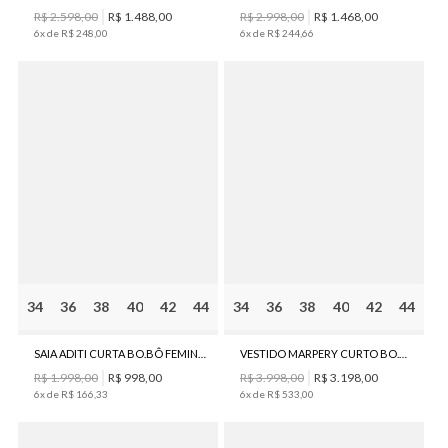
R$
2
.
598
,
00
R$
1
.
488
,
00
R$
2
.
998
,
00
R$
1
.
468
,
00
6
x de
R$
248
,
00
6
x de
R$
244
,
66
34
36
38
40
42
44
34
36
38
40
42
44
SAIA ADITI CURTA BO.BÔ FEMININA
VESTIDO MARPERY CURTO BO.BÔ FEMININO
R$
1
.
998
,
00
R$
998
,
00
R$
3
.
998
,
00
R$
3
.
198
,
00
6
x de
R$
166
,
33
6
x de
R$
533
,
00