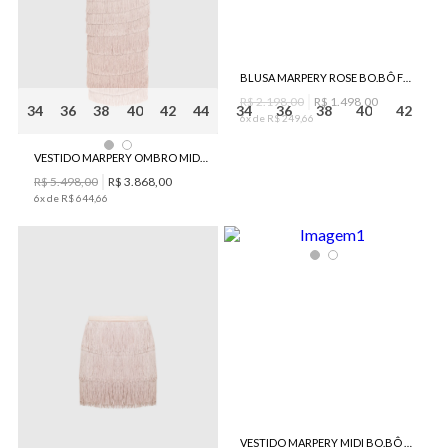
BLUSA MARPERY ROSE BO.BÔ FEMININA
R$
2
.
198
,
00
R$
1
.
498
,
00
34
36
38
40
42
44
34
36
38
40
42
6
x de
R$
249
,
66
VESTIDO MARPERY OMBRO MIDI BO.BÔ FEMININO
R$
5
.
498
,
00
R$
3
.
868
,
00
6
x de
R$
644
,
66
VESTIDO MARPERY MIDI BO.BÔ FEMININO