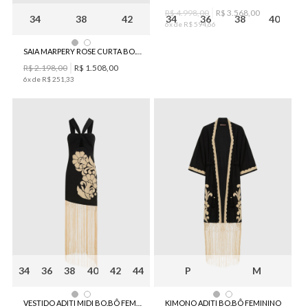
R$
4
.
998
,
00
R$
3
.
568
,
00
34
38
42
34
36
38
40
6
x de
R$
594
,
66
SAIA MARPERY ROSE CURTA BO.BÔ FEMININA
R$
2
.
198
,
00
R$
1
.
508
,
00
6
x de
R$
251
,
33
34
36
38
40
42
44
P
M
VESTIDO ADITI MIDI BO.BÔ FEMININO
KIMONO ADITI BO.BÔ FEMININO