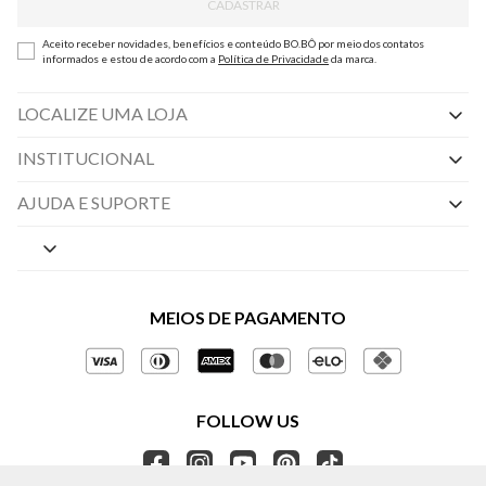
CADASTRAR
Aceito receber novidades, benefícios e conteúdo BO.BÔ por meio dos contatos
informados e estou de acordo com a
Política de Privacidade
da marca.
LOCALIZE UMA LOJA
INSTITUCIONAL
Nossas Lojas
AJUDA E SUPORTE
By Appointment
Central de Preferências
Sobre a BO.BÔ
Central de Atendimento
Políticas de Privacidade
MEIOS DE PAGAMENTO
Perguntas frequentes
Gestão de Privacidade
Regulamentos e Promoções
Política de Governança
Trocas e Devoluções
FOLLOW US
Ética e Sustentabilidade
Seja um Revendedor