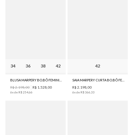
34
36
38
42
42
BLUSA MARPERY BO.BÔ FEMININA
SAIA MARPERY CURTA BO.BÔ FEMININA
R$
2
.
198
,
00
R$
1
.
528
,
00
R$
2
.
198
,
00
6
x de
R$
254
,
66
6
x de
R$
366
,
33