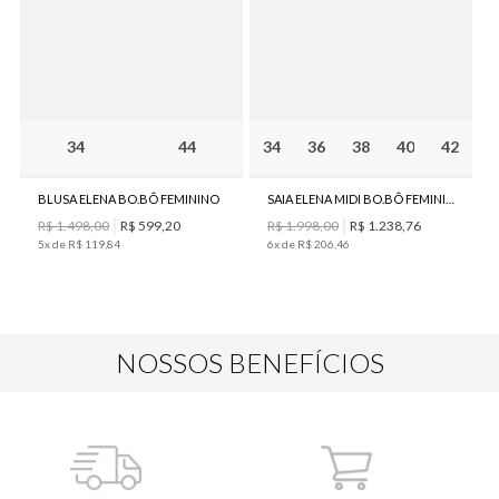
34
44
34
36
38
40
42
BLUSA ELENA BO.BÔ FEMININO
SAIA ELENA MIDI BO.BÔ FEMININA
R$
1
.
498
,
00
R$
599
,
20
R$
1
.
998
,
00
R$
1
.
238
,
76
5
x de
R$
119
,
84
6
x de
R$
206
,
46
NOSSOS BENEFÍCIOS