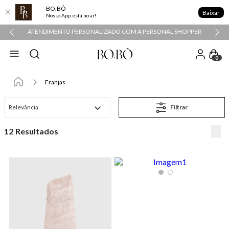
BO.BÔ
Baixar
Nosso App está no ar!
ATENDIMENTO PERSONALIZADO COM A PERSONAL SHOPPER
0
Franjas
Relevância
Filtrar
12