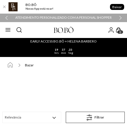
BO.BÔ
Baixar
Nosso App está no ar!
ATENDIMENTO PERSONALIZADO COM A PERSONAL SHOPPER
0
EARLY ACCESS BO.BÔ + HELENA BARBERO
19
37
33
hrs
min
seg
Bazar
Relevância
Filtrar