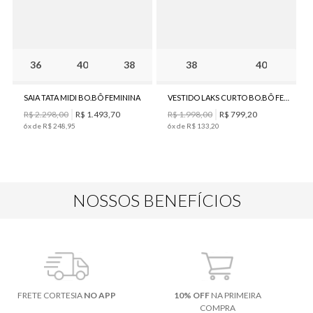
36
40
38
38
40
SAIA TATA MIDI BO.BÔ FEMININA
VESTIDO LAKS CURTO BO.BÔ FEMININO
R$
2
.
298
,
00
R$
1
.
493
,
70
R$
1
.
998
,
00
R$
799
,
20
6
x de
R$
248
,
95
6
x de
R$
133
,
20
NOSSOS BENEFÍCIOS
FRETE CORTESIA
NO APP
10% OFF
NA PRIMEIRA
COMPRA