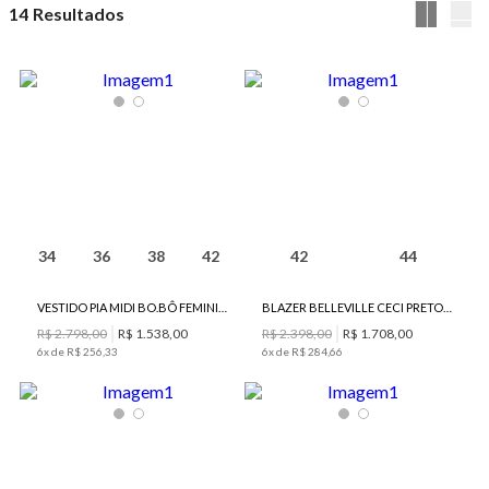
14
34
36
38
42
42
44
VESTIDO PIA MIDI BO.BÔ FEMININO
BLAZER BELLEVILLE CECI PRETO BO.BÔ FEMININO
R$
2
.
798
,
00
R$
1
.
538
,
00
R$
2
.
398
,
00
R$
1
.
708
,
00
6
x de
R$
256
,
33
6
x de
R$
284
,
66