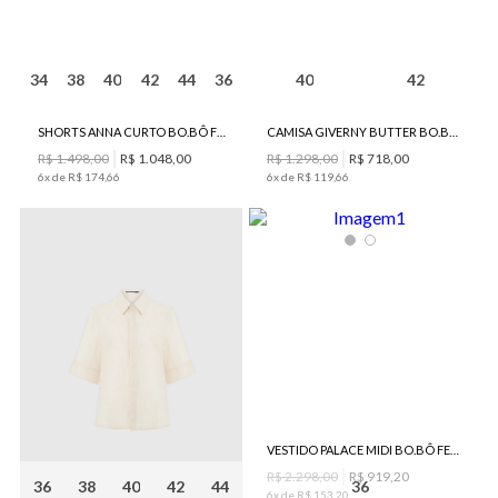
34
38
40
42
44
36
40
42
SHORTS ANNA CURTO BO.BÔ FEMININO
CAMISA GIVERNY BUTTER BO.BÔ FEMININA
R$
1
.
498
,
00
R$
1
.
048
,
00
R$
1
.
298
,
00
R$
718
,
00
6
x de
R$
174
,
66
6
x de
R$
119
,
66
VESTIDO PALACE MIDI BO.BÔ FEMININO
R$
2
.
298
,
00
R$
919
,
20
36
38
40
42
44
36
6
x de
R$
153
,
20