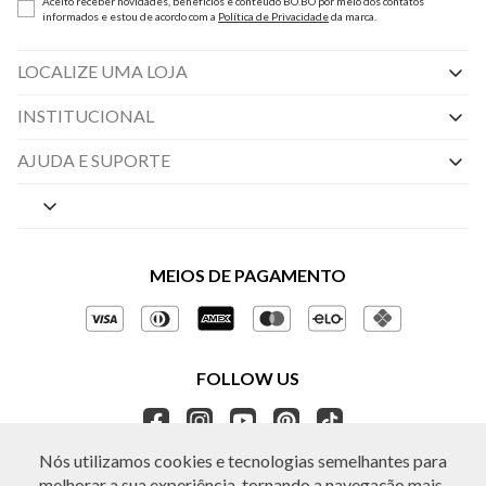
Aceito receber novidades, benefícios e conteúdo BO.BÔ por meio dos contatos
informados e estou de acordo com a
Política de Privacidade
da marca.
LOCALIZE UMA LOJA
INSTITUCIONAL
Nossas Lojas
AJUDA E SUPORTE
By Appointment
Central de Preferências
Sobre a BO.BÔ
Central de Atendimento
Políticas de Privacidade
MEIOS DE PAGAMENTO
Perguntas frequentes
Gestão de Privacidade
Regulamentos e Promoções
Política de Governança
Trocas e Devoluções
FOLLOW US
Ética e Sustentabilidade
Seja um Revendedor
APP BO.BÔ
Nós utilizamos cookies e tecnologias semelhantes para
melhorar a sua experiência, tornando a navegação mais