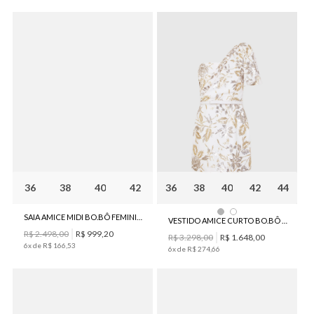
36
38
40
42
36
38
40
42
44
SAIA AMICE MIDI BO.BÔ FEMININA
VESTIDO AMICE CURTO BO.BÔ FEMININO
R$
2
.
498
,
00
R$
999
,
20
R$
3
.
298
,
00
R$
1
.
648
,
00
6
x de
R$
166
,
53
6
x de
R$
274
,
66