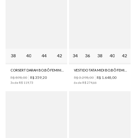
38
40
44
42
34
36
38
40
42
CORSERT DARAH BO.BÔ FEMININO
VESTIDO TATA MIDI BO.BÔ FEMININO
R$
898
,
00
R$
359
,
20
R$
3
.
298
,
00
R$
1
.
648
,
00
3
x de
R$
119
,
73
6
x de
R$
274
,
66