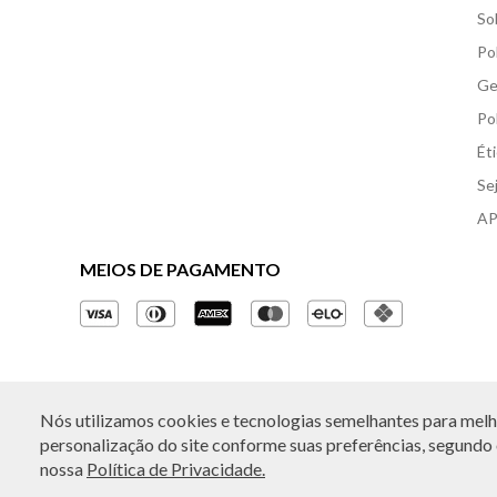
So
Po
Ge
Po
Ét
Se
AP
MEIOS DE PAGAMENTO
Nós utilizamos cookies e tecnologias semelhantes para melho
© Copyright 2026 - Todos os direitos reservados. A B
personalização do site conforme suas preferências, segundo o
nossa
Política de Privacidade.
Rua Othão 405