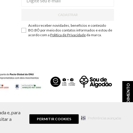
CADASTRAR
Aceito receber novidades, benefícios e conteúdo
BO.BÔ por meio dos contatos informados e estou de
acordo com a
Política de Privacidade
da marca.
ATENDIMENTO
da e, para
ções e disponibilidade de estoque a qualquer momento.
Preferências avançadas
itar a
PERMITIR COOKIES
9.856/0001-43.