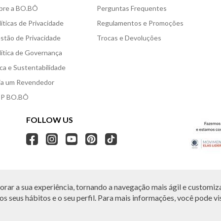
bre a BO.BÔ
Perguntas Frequentes
líticas de Privacidade
Regulamentos e Promoções
stão de Privacidade
Trocas e Devoluções
lítica de Governança
ica e Sustentabilidade
ja um Revendedor
P BO.BÔ
FOLLOW US
rar a sua experiência, tornando a navegação mais ágil e customiza
O.BÔ reserva-se no direito de corrigir ou alterar informações como: preços, promo
Em caso de dúvidas:
0800 440 2222.
s seus hábitos e o seu perfil. Para mais informações, você pode vis
Horário de Atendimento:
das 8h às 20h de segunda a sábado, exceto feriados.
, Vila Leopoldina, São Paulo, SP | CEP: 05313-020 | VESTE S.A ESTILO | CNPJ: 49.66