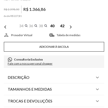
R$
1
.
366
,
86
R$
2
.
398
,
00
6
x de
R$
227
,
81
34
36
38
40
42
Tabela de medidas
ADICIONAR À SACOLA
Consultoria Exclusiva
Fale com a nossa personal shopper
DESCRIÇÃO
TAMANHOS E MEDIDAS
TROCAS E DEVOLUÇÕES