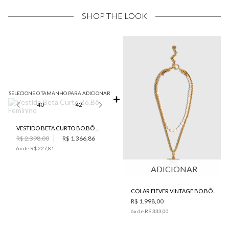
SHOP THE LOOK
SELECIONE O TAMANHO PARA ADICIONAR
40
42
VESTIDO BETA CURTO BO.BÔ FEMININO
R$ 2.398,00
R$ 1.366,86
6
x de
R$ 227,81
ADICIONAR
COLAR FIEVER VINTAGE BO.BÔ FEMININO
R$ 1.998,00
6
x de
R$ 333,00