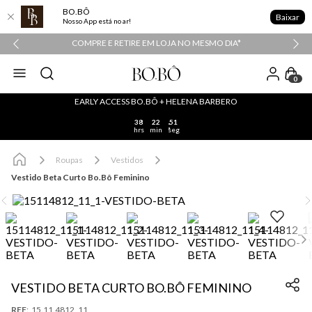
BO.BÔ
Baixar
Nosso App está no ar!
COMPRE E RETIRE EM LOJA NO MESMO DIA*
0
EARLY ACCESS BO.BÔ + HELENA BARBERO
38
22
51
hrs
min
seg
Roupas
Vestidos
Vestido Beta Curto Bo.Bô Feminino
VESTIDO BETA CURTO BO.BÔ FEMININO
:
15.11.4812_11