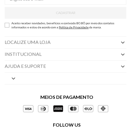
CADASTRAR
Aceito receber novidades, benefícios e conteúdo BO.BÔ por meio dos contatos
informados e estou de acordo com a
Política de Privacidade
da marca.
LOCALIZE UMA LOJA
INSTITUCIONAL
Nossas Lojas
AJUDA E SUPORTE
By Appointment
Central de Preferências
Sobre a BO.BÔ
Central de Atendimento
Políticas de Privacidade
MEIOS DE PAGAMENTO
Perguntas frequentes
Gestão de Privacidade
Regulamentos e Promoções
Política de Governança
Trocas e Devoluções
FOLLOW US
Ética e Sustentabilidade