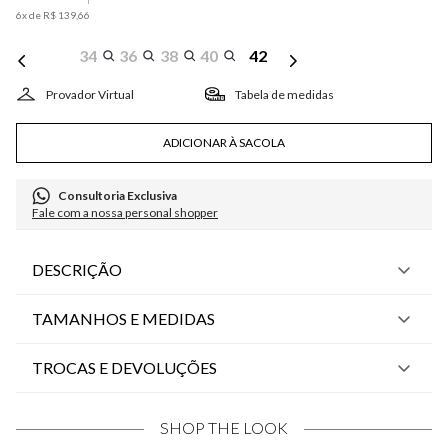
6
x de
R$
139
,
66
34
36
38
40
42
Tabela de medidas
ADICIONAR À SACOLA
Consultoria Exclusiva
Fale com a nossa personal shopper
DESCRIÇÃO
TAMANHOS E MEDIDAS
TROCAS E DEVOLUÇÕES
SHOP THE LOOK