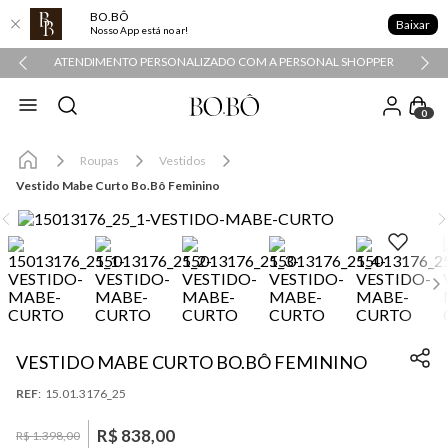
BO.BÔ
Baixar
Nosso App está no ar!
ATENDIMENTO PERSONALIZADO COM A PERSONAL SHOPPER
0
Roupas
Vestidos
Vestido Mabe Curto Bo.Bô Feminino
VESTIDO MABE CURTO BO.BÔ FEMININO
:
15.01.3176_25
R$
838
,
00
R$
1
.
398
,
00