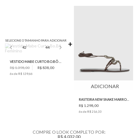
SELECIONE O TAMANHO PARA ADICIONAR
42
44
VESTIDO MABE CURTO BO.BÔ FEMININO
R$ 1.398,00
R$ 838,00
6
x de
R$ 139,66
ADICIONAR
RASTEIRA NEW SNAKE MARROM BO.BÔ FEMININA
R$ 1.298,00
6
x de
R$ 216,33
COMPRE O LOOK COMPLETO POR:
R$ 4.032,00