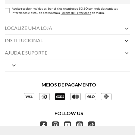
Aceito receber novidades, benefícios e conteúdo BO.BÔ por meio dos contatos
informados e estou de acordo com a
Política de Privacidade
da marca.
LOCALIZE UMA LOJA
INSTITUCIONAL
Nossas Lojas
AJUDA E SUPORTE
By Appointment
Central de Preferências
Sobre a BO.BÔ
Central de Atendimento
Políticas de Privacidade
MEIOS DE PAGAMENTO
Perguntas frequentes
Gestão de Privacidade
Regulamentos e Promoções
Política de Governança
Trocas e Devoluções
FOLLOW US
Ética e Sustentabilidade
Seja um Revendedor
APP BO.BÔ