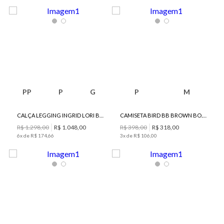
PP
P
G
P
M
CALÇA LEGGING INGRID LORI BO.BÔ FEMININA
CAMISETA BIRD BB BROWN BO.BÔ FEMININA
R$
1
.
298
,
00
R$
1
.
048
,
00
R$
398
,
00
R$
318
,
00
6
x de
R$
174
,
66
3
x de
R$
106
,
00