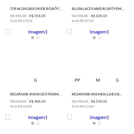
TOP ALONGADO NUDE BO.BÔ FEMININO
BLUSA LACES SAND BO.BÔ FEMININA
R$
498
,
00
R$
358
,
00
R$
598
,
00
R$
428
,
00
3
x de
R$
119
,
33
4
x de
R$
107
,
00
G
PP
M
G
REGATA RIB VIVS BO.BÔ FEMININA
REGATA RIB VIVS MESCLA BO.BÔ FEMININA
R$
598
,
00
R$
488
,
00
R$
798
,
00
R$
558
,
00
4
x de
R$
122
,
00
5
x de
R$
111
,
60