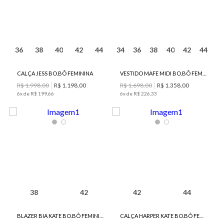
36
38
40
42
44
34
36
38
40
42
44
CALÇA JESS BO.BÔ FEMININA
VESTIDO MAFE MIDI BO.BÔ FEMININO
R$
1
.
998
,
00
R$
1
.
198
,
00
R$
1
.
698
,
00
R$
1
.
358
,
00
6
x de
R$
199
,
66
6
x de
R$
226
,
33
38
42
42
44
BLAZER BIA KATE BO.BÔ FEMININO
CALÇA HARPER KATE BO.BÔ FEMININA