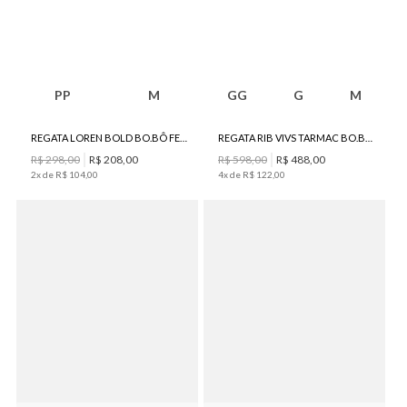
PP
M
GG
G
M
REGATA LOREN BOLD BO.BÔ FEMININA
REGATA RIB VIVS TARMAC BO.BÔ FEMININA
R$
298
,
00
R$
208
,
00
R$
598
,
00
R$
488
,
00
2
x de
R$
104
,
00
4
x de
R$
122
,
00