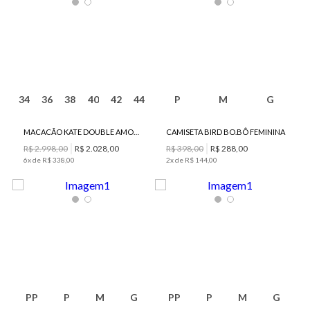
34
36
38
40
42
44
P
M
G
MACACÃO KATE DOUBLE AMOUR BO.BÔ FEMININO
CAMISETA BIRD BO.BÔ FEMININA
R$
2
.
998
,
00
R$
2
.
028
,
00
R$
398
,
00
R$
288
,
00
6
x de
R$
338
,
00
2
x de
R$
144
,
00
PP
P
M
G
PP
P
M
G