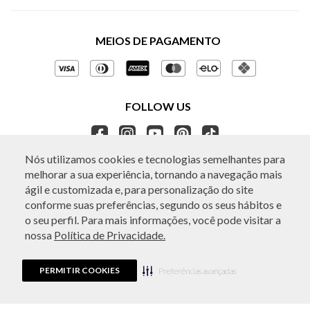
Sobre a BO.BÔ
Central de Atendimento
Políticas de Privacidade
MEIOS DE PAGAMENTO
Perguntas frequentes
Gestão de Privacidade
Regulamentos e Promoções
Política de Governança
Trocas e Devoluções
FOLLOW US
Ética e Sustentabilidade
Seja um Revendedor
APP BO.BÔ
Nós utilizamos cookies e tecnologias semelhantes para
melhorar a sua experiência, tornando a navegação mais
ATENDIMENTO
ágil e customizada e, para personalização do site
conforme suas preferências, segundo os seus hábitos e
o seu perfil. Para mais informações, você pode visitar a
nossa
Política de Privacidade.
© Copyright 2026 - Todos os direitos reservados. A BO.BÔ reserva-se no
direito de corrigir ou alterar informações como: preços, promoções e
disponibilidade de estoque a qualquer momento.
PERMITIR COOKIES
Em caso de dúvidas:
0800 440 2222.
Preferências avançadas
Horário de Atendimento:
das 8h às 20h de segunda a sábado, exceto
feriados.
Rua Othão 405, Vila Leopoldina, São Paulo, SP | CEP: 05313-020 | VESTE S.A