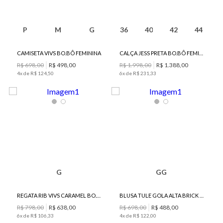
P
M
G
36
40
42
44
CAMISETA VIVS BO.BÔ FEMININA
CALÇA JESS PRETA BO.BÔ FEMININA
R$
698
,
00
R$
498
,
00
R$
1
.
998
,
00
R$
1
.
388
,
00
4
x de
R$
124
,
50
6
x de
R$
231
,
33
G
GG
REGATA RIB VIVS CARAMEL BO.BÔ FEMININA
BLUSA TULE GOLA ALTA BRICK BO.BÔ FEMININA
R$
798
,
00
R$
638
,
00
R$
698
,
00
R$
488
,
00
6
x de
R$
106
,
33
4
x de
R$
122
,
00