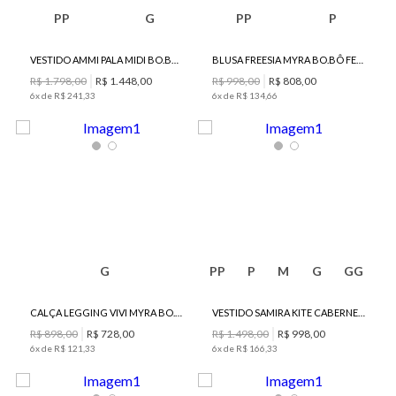
PP
G
PP
P
VESTIDO AMMI PALA MIDI BO.BÔ FEMININO
BLUSA FREESIA MYRA BO.BÔ FEMININA
R$
1
.
798
,
00
R$
1
.
448
,
00
R$
998
,
00
R$
808
,
00
6
x de
R$
241
,
33
6
x de
R$
134
,
66
G
PP
P
M
G
GG
CALÇA LEGGING VIVI MYRA BO.BÔ FEMININA
VESTIDO SAMIRA KITE CABERNET MIDI BO.BÔ FEMININO
R$
898
,
00
R$
728
,
00
R$
1
.
498
,
00
R$
998
,
00
6
x de
R$
121
,
33
6
x de
R$
166
,
33