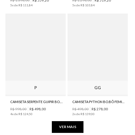
R$
1
.
398
,
00
R$
559
,
20
R$
1
.
298
,
00
R$
519
,
20
5
x de
R$
111
,
84
5
x de
R$
103
,
84
P
GG
CAMISETA SERPENTE GUIPIR BO.BÔ FEMININA
CAMISETA PYTHON BO.BÔ FEMININA
R$
998
,
00
R$
498
,
00
R$
498
,
00
R$
278
,
00
4
x de
R$
124
,
50
2
x de
R$
139
,
00
VER MAIS